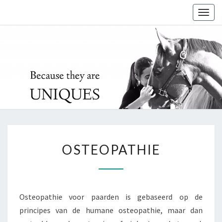
Togg
navig
O
OSTEOPATHIE
S
T
E
O
P
Osteopathie voor paarden is gebaseerd op de
A
principes van de humane osteopathie, maar dan
T